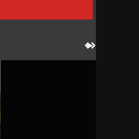


