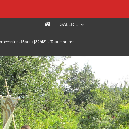
GALERIE
procession-15aout
[32/48]
-
Tout montrer