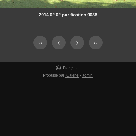
2014 02 02 purification 0038

Français
Propulsé par
iGalerie
-
admin