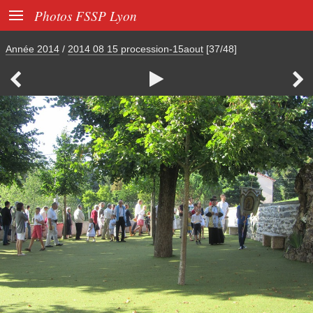

Photos FSSP Lyon
Année 2014
/
2014 08 15 procession-15aout
[37/48]


