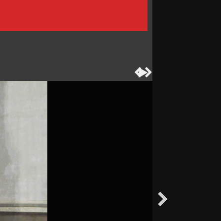



