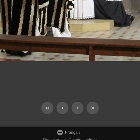

Français
Propulsé par
iGalerie
-
admin