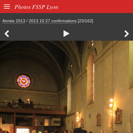

Photos FSSP Lyon
Année 2013
/
2013 10 27 confirmations
[23/162]


