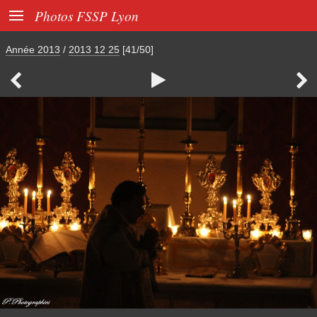

Photos FSSP Lyon
Année 2013
/
2013 12 25
[41/50]


