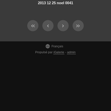
2013 12 25 noel 0041

Français
Propulsé par
iGalerie
-
admin