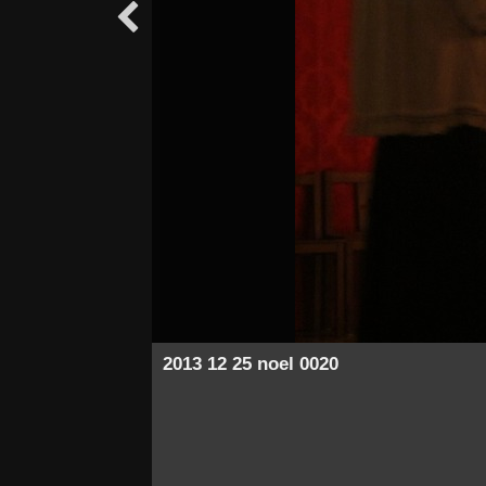

2013 12 25 noel 0020