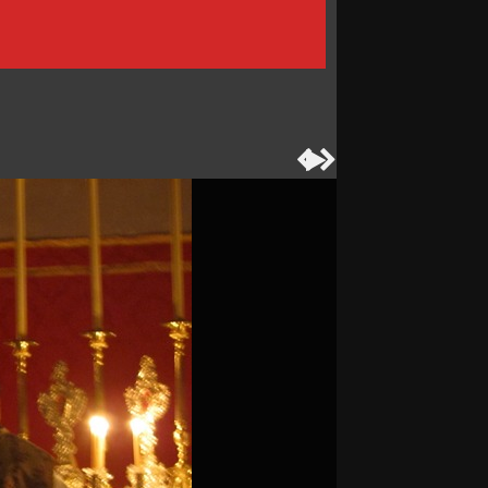


