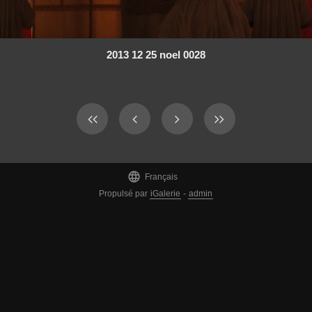
2013 12 25 noel 0028

Français
Propulsé par
iGalerie
-
admin