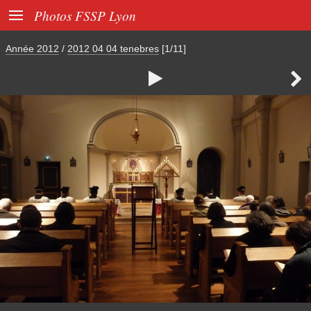

Photos FSSP Lyon
Année 2012
/
2012 04 04 tenebres
[1/11]

