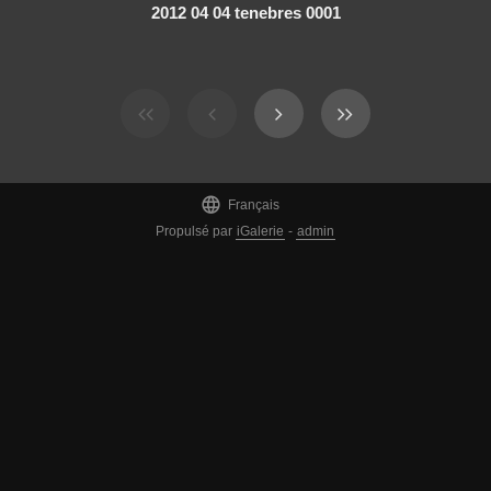
2012 04 04 tenebres 0001

Français
Propulsé par
iGalerie
-
admin