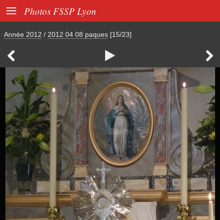

Photos FSSP Lyon
Année 2012
/
2012 04 08 paques
[15/23]


