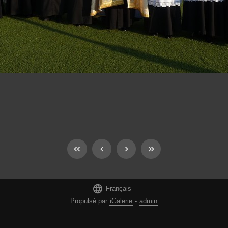

Français
Propulsé par
iGalerie
-
admin