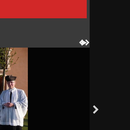



