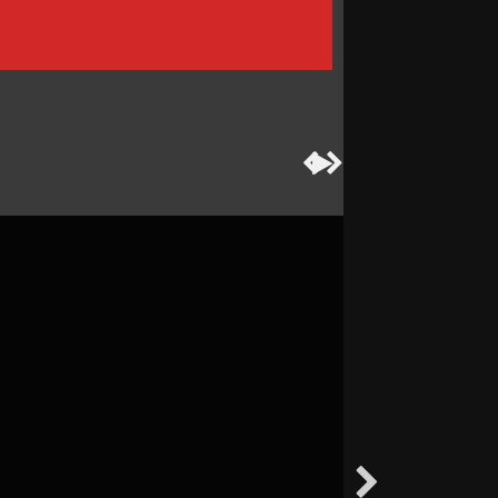



