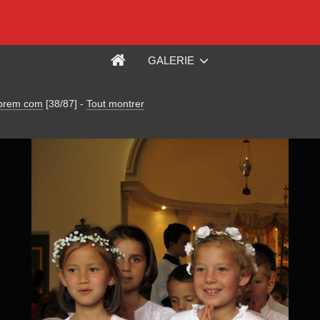
GALERIE
 prem com
[38/87]
-
Tout montrer