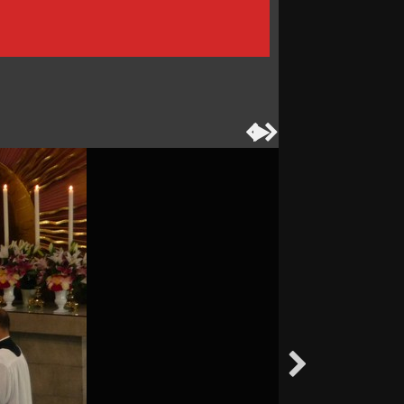



