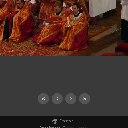

Français
Propulsé par
iGalerie
-
admin