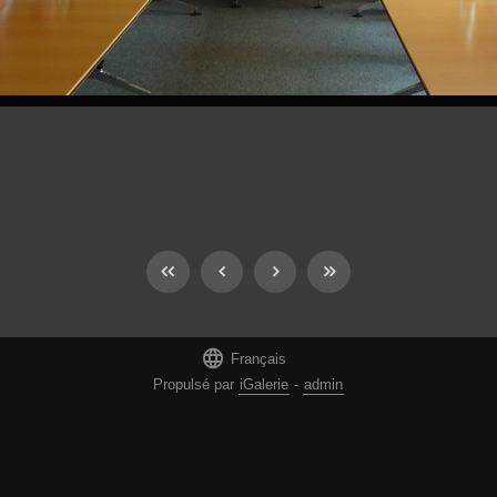

Français
Propulsé par
iGalerie
-
admin