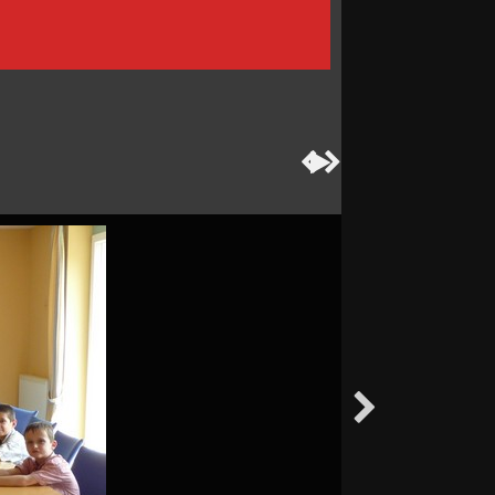



