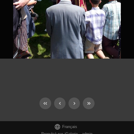

Français
Propulsé par
iGalerie
-
admin