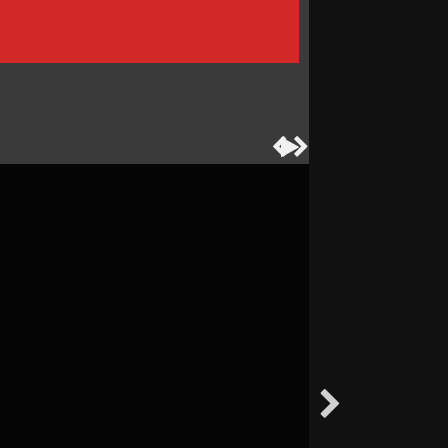



