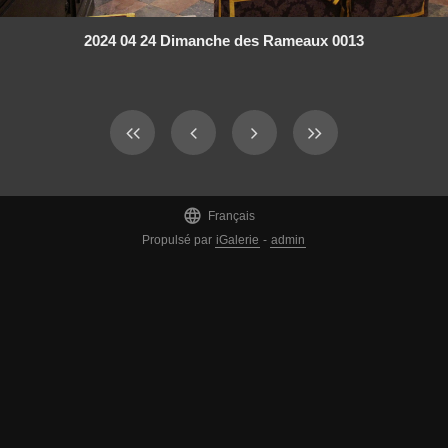
2024 04 24 Dimanche des Rameaux 0013

Français
Propulsé par
iGalerie
-
admin