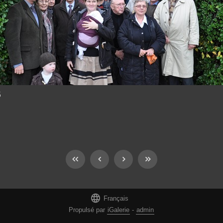
5

Français
Propulsé par
iGalerie
-
admin