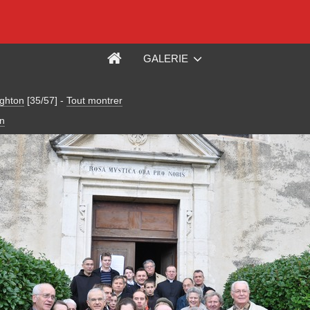
GALERIE
ghton
[35/57]
-
Tout montrer
n