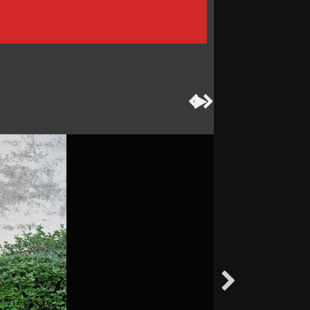



