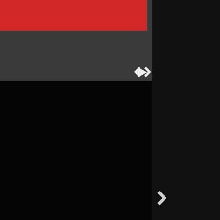



