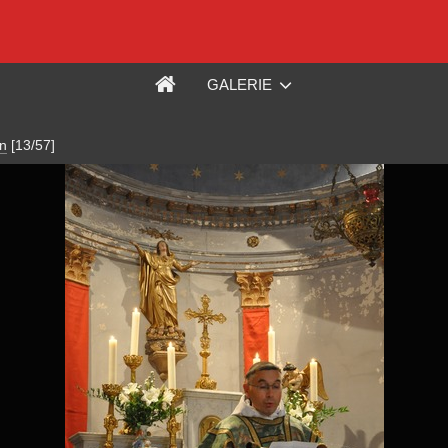
GALERIE
n
[13/57]