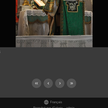
3

Français
Propulsé par
iGalerie
-
admin