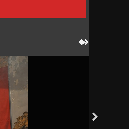



