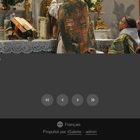
0

Français
Propulsé par
iGalerie
-
admin