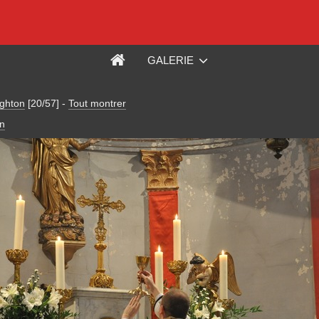
GALERIE
ghton
[20/57]
-
Tout montrer
n