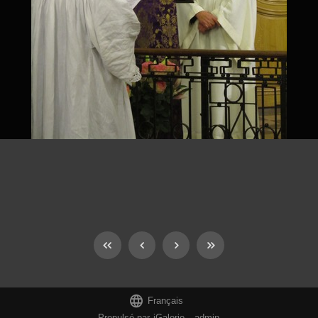

Français
Propulsé par
iGalerie
-
admin