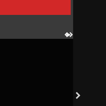



