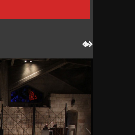


