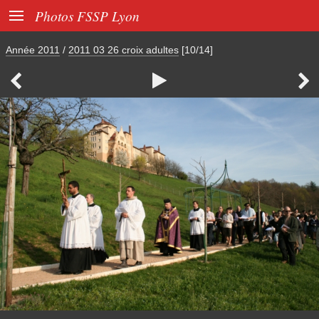

Photos FSSP Lyon
Année 2011
/
2011 03 26 croix adultes
[10/14]


