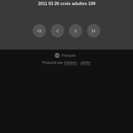
2011 03 26 croix adultes 109

Français
Propulsé par
iGalerie
-
admin