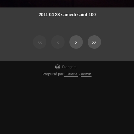
2011 04 23 samedi saint 100

Français
Propulsé par
iGalerie
-
admin