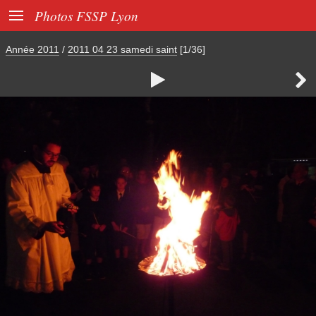

Photos FSSP Lyon
Année 2011
/
2011 04 23 samedi saint
[1/36]

