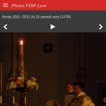

Photos FSSP Lyon
Année 2011
/
2011 04 23 samedi saint
[12/36]


