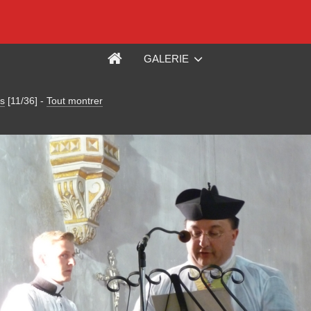
GALERIE
s
[11/36]
-
Tout montrer