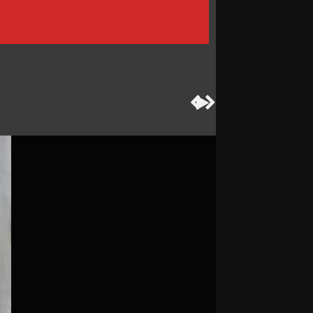


