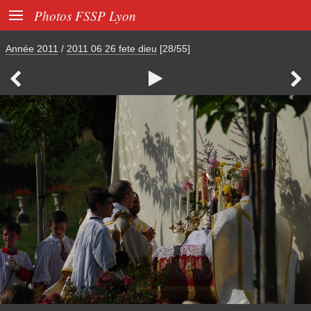

Photos FSSP Lyon
Année 2011
/
2011 06 26 fete dieu
[28/55]


