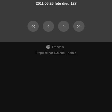
2011 06 26 fete dieu 127

Français
Propulsé par
iGalerie
-
admin