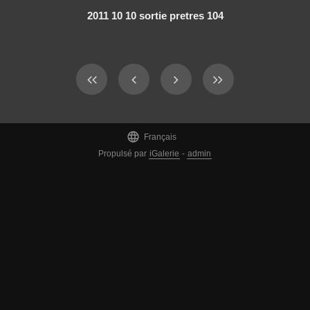
2011 10 10 sortie pretres 104

Français
Propulsé par
iGalerie
-
admin