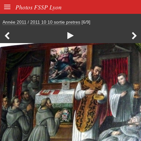

Photos FSSP Lyon
Année 2011
/
2011 10 10 sortie pretres
[6/9]


