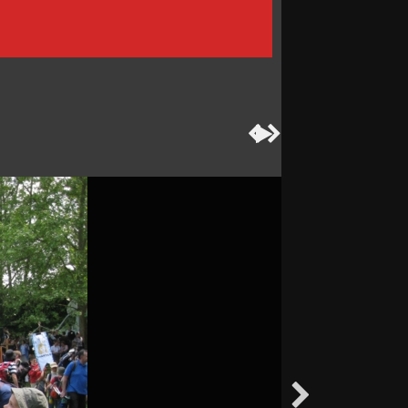



