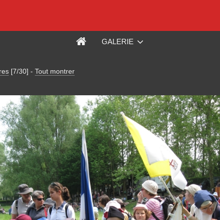
GALERIE
res
[7/30]
-
Tout montrer