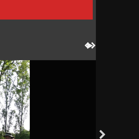



