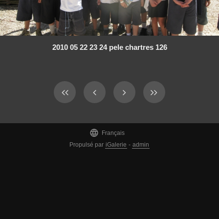
2010 05 22 23 24 pele chartres 126

Français
Propulsé par
iGalerie
-
admin