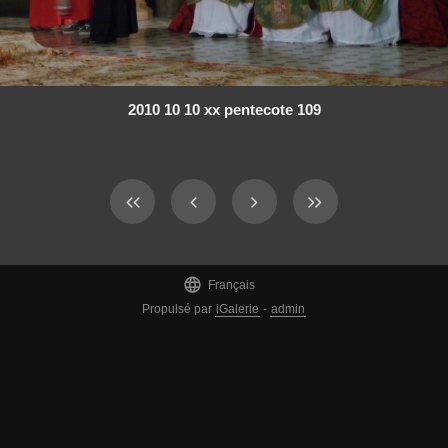
2010 10 10 xx pentecote 109

Français
Propulsé par
iGalerie
-
admin