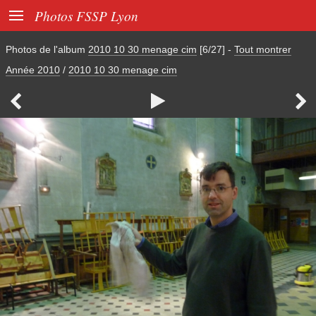

Photos FSSP Lyon
Photos de l'album
2010 10 30 menage cim
[6/27]
-
Tout montrer
Année 2010
/
2010 10 30 menage cim


