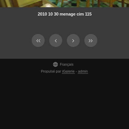
2010 10 30 menage cim 115

Français
Propulsé par
iGalerie
-
admin