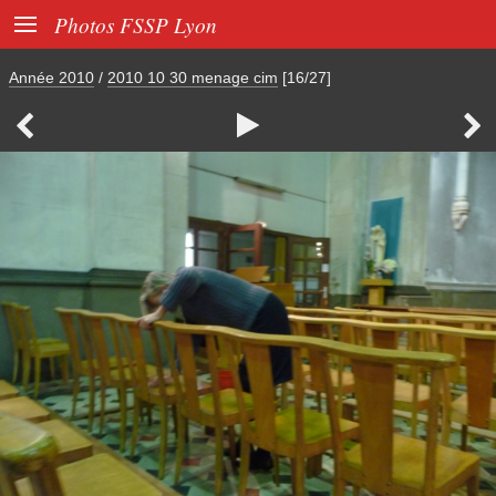

Photos FSSP Lyon
Année 2010
/
2010 10 30 menage cim
[16/27]


