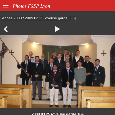

Photos FSSP Lyon
Année 2009
/
2009 03 25 joyeuse garde
[5/5]


2009 03 25 joyeuse garde 104