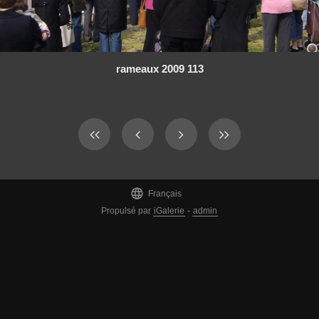
rameaux 2009 113

Français
Propulsé par
iGalerie
-
admin