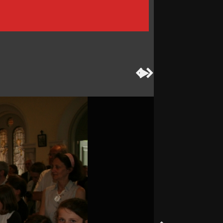


