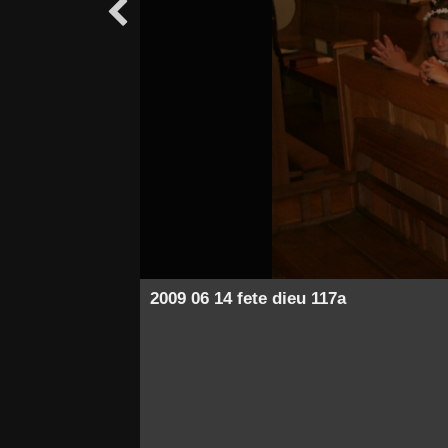

2009 06 14 fete dieu 117a