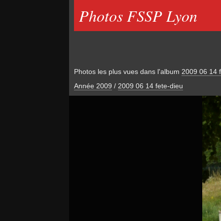
Photos FSSP Lyon
Photos les plus vues dans l'album
2009 06 14 f
Année 2009
/
2009 06 14 fete-dieu