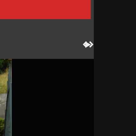


