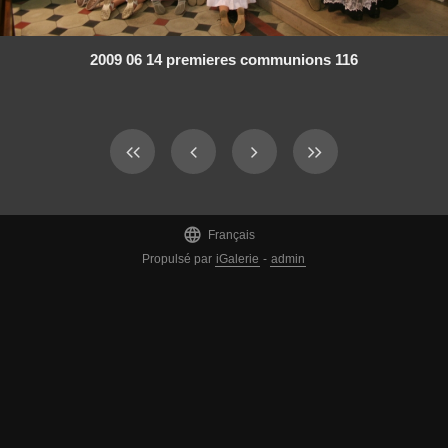
2009 06 14 premieres communions 116

Français
Propulsé par
iGalerie
-
admin